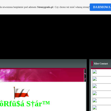
DARMOWA 
ała utworzona bezpłatnie pod adresem
Stronygratis.pl
. Czy chcesz też mieć własną stronę?
Xfire Contact
ôRfü$á S†ár™