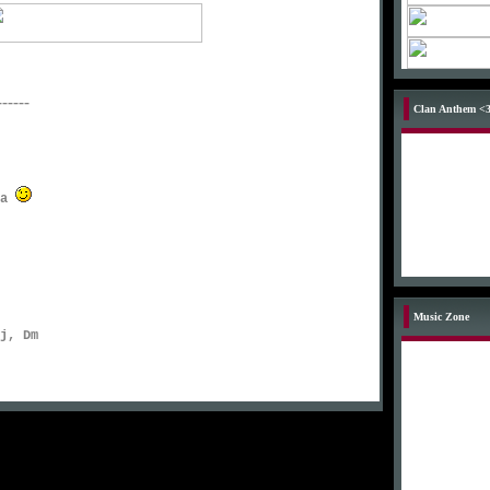
------
Clan Anthem <
ka
Music Zone
j, Dm