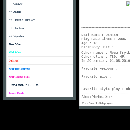
=> Charger
=> Angelo
=> Fiamma_Tricolore
---------------------------------
=> Phantom
Real Name :
Damian
=> Wysadkar
Play H&D2 Since : 2006
Age : 18
New Wars
Birthsday Date :
Old Wars
Other names :
Mega fryt
Other clans :
TBD, 4F...
Join us!
In AC since :
01.08.2010
----------------------------------------
Favorite weapons :
Our Best Screens
Favorite maps :
Our TeamSpeak
TOP 3 IDIOTS OF HD2
Favorite style play :
Ob
----------------------------------------
Guest Book
About Morfusa Star :
I'm a fan of Polish players.