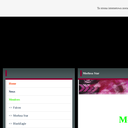
Ta strona internetowa zost
Morfusa Star
Home
News
Members
=> Falcon
=> Morfusa Star
M
=> BlackEagle